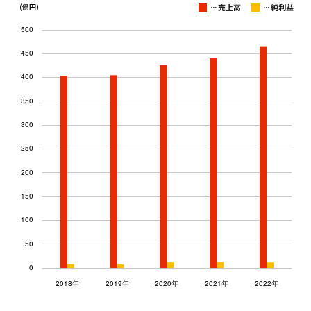
...
...
(億円)
売上高
純利益