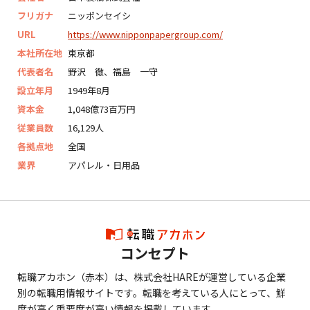
フリガナ
ニッポンセイシ
URL
https://www.nipponpapergroup.com/
本社所在地
東京都
代表者名
野沢 徹、福島 一守
設立年月
1949年8月
資本金
1,048億73百万円
従業員数
16,129人
各拠点地
全国
業界
アパレル・日用品
コンセプト
転職アカホン（赤本）は、株式会社HAREが運営している企業
別の転職用情報サイトです。転職を考えている人にとって、鮮
度が高く重要度が高い情報を掲載しています。