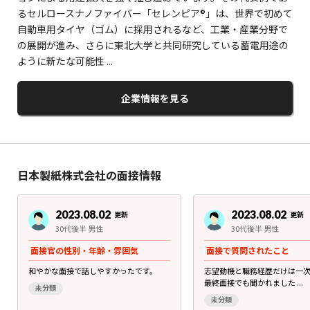
るセルロースナノファイバー「セレンピア®」は、世界で初めて
自動車用タイヤ（ゴム）に採用されるなど、工業・産業分野で
の展開が進み、さらに東北大学と共同研究している蓄電用途の
ように新たな可能性 ...
企業情報を見る
日本製紙株式会社の面接情報
2023.08.02
2023.08.02
更新
更新
30代後半 男性
30代後半 男性
面接官の性別・年齢・雰囲気
面接で質問されたこと
和やかな面接で話しやすかったです。
志望動機と職務経歴だけは一
最終面接でも聞かれました ...
未分類
未分類