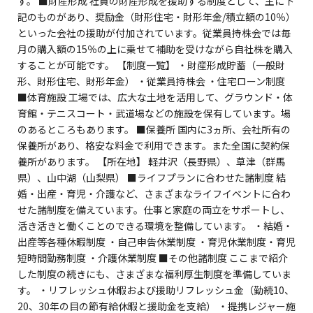
す。 ■財産形成 社員の財産形成を援助する制度として、主に下
記のものがあり、奨励金（財形住宅・財形年金/積立額の10％）
といった会社の援助が付加されています。従業員持株会では毎
月の購入額の15％の上に乗せて補助を受けながら自社株を購入
することが可能です。 【制度一覧】 ・財産形成貯蓄（一般財
形、財形住宅、財形年金） ・従業員持株会 ・住宅ローン制度
■体育施設 工場では、広大な土地を活用して、グラウンド・体
育館・テニスコート・武道場などの施設を保有しています。場
のあるところもあります。 ■保養所 国内に3ヵ所、会社所有の
保養所があり、格安な料金で利用できます。また全国に契約保
養所があります。 【所在地】 軽井沢（長野県）、草津（群馬
県）、山中湖（山梨県） ■ライフプランに合わせた諸制度 結
婚・出産・育児・介護など、さまざまなライフイベントに合わ
せた諸制度を備えています。仕事と家庭の両立をサポートし、
活き活きと働くことのできる環境を整備しています。 ・結婚・
出産等各種休暇制度 ・自己申告休業制度 ・育児休業制度・育児
短時間勤務制度 ・介護休業制度 ■その他諸制度 ここまで紹介
した制度の続きにも、さまざまな福利厚生制度を準備していま
す。 ・リフレッシュ休暇および援助リフレッシュ金（勤続10、
20、30年の目の節有給休暇と援助金を支給） ・提携レジャー施