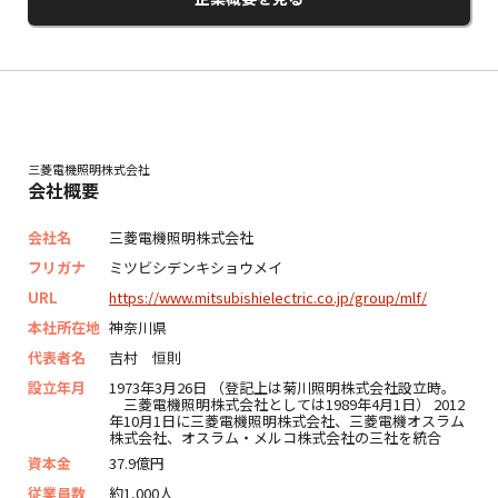
三菱電機照明株式会社
会社概要
会社名
三菱電機照明株式会社
フリガナ
ミツビシデンキショウメイ
URL
https://www.mitsubishielectric.co.jp/group/mlf/
本社所在地
神奈川県
代表者名
吉村 恒則
設立年月
1973年3月26日 （登記上は菊川照明株式会社設立時。
三菱電機照明株式会社としては1989年4月1日） 2012
年10月1日に三菱電機照明株式会社、三菱電機オスラム
株式会社、オスラム・メルコ株式会社の三社を統合
資本金
37.9億円
従業員数
約1,000人