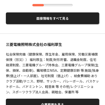
面接情報をすべて見る
三菱電機照明株式会社の福利厚生
社会保険完備（健康保険、厚生年金、雇用保険、労働災害補償
保険（労災）） 福利厚生：制度/財形貯蓄、退職金制度、住宅
融資制度、三菱電機グループ持株会、三菱電機グループ保険(生
保、損保、自動車)、職場積立NISA、定期健康診断 等 施設/独身
寮(借上げ・一人部屋)、社宅制度（借上げ）、給食費補助 あり
クラブ活動/テニス、野球、サッカー、バレーボール、バスケッ
トボール、バドミントン、軽音楽 等 その他/レクリエーショ
ン、スポーツクラブ法人会員、親睦会、保養所 等
企業概要を見る