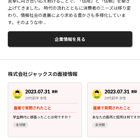
真摯に向き合い応え続けることで、「信用」と「信頼」を築き
上げてきました。 時代の流れとともに消費者のニーズは移り変
わり、情報社会の進展により求める豊かさも多様化していま
す。そのような中 ...
企業情報を見る
株式会社ジャックスの面接情報
2023.07.31
2023.07.31
更新
更新
20代前半 女性
20代前半 女性
面接で質問されたこと
面接で質問されたこと
学生時代に頑張ったことは何ですか？
あなたの長所と短所は何です
未分類
未分類