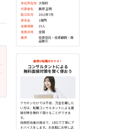
本社所在地
大阪府
代表者名
藤原 正明
設立年月
2013年7月
資本金
1億円
従業員数
25人
各拠点地
全国
業界
投資信託・投資顧問・商
品取引
2023.07.31
2023.07.31
更新
更
30代前半 女性
20代前半 女性
面接は転職のカナメ！
コンサルタントによる
面接で質問されたこと
面接で質問されたこと
無料面接対策を賢く使おう
当社に興味を持ったきっかけは何です
運はある方だと思いますか
か？
未分類
未分類
アカホンだけでは不安、万全を期した
い方は、転職コンサルタントによる面
接対策を無料で受けることができま
す。
採用担当者の視点で、1対1で丁寧にア
ドバイスをします。お気軽にお申し込