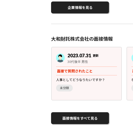
企業情報を見る
大和財託株式会社の面接情報
3.07.31
2023.07.31
更新
更新
前半 女性
30代後半 男性
されたこと
面接で質問されたこと
のですか？
人事としてどうなりたいですか？
未分類
面接情報をすべて見る