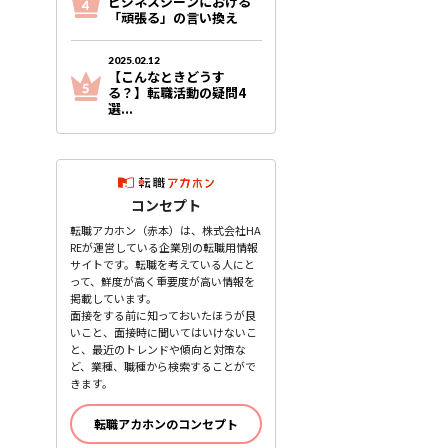
ビジネスシーンにおける
「頑張る」の言い換え
2025.02.12
【こんなときどうす
る？】転職活動の疑問4
選...
コンセプト
転職アカホン（赤本）は、株式会社HA
REが運営している企業別の転職用情報
サイトです。転職を考えている人にと
って、鮮度が高く重要度が高い情報を
掲載しています。
面接をする前に知っておいたほうが良
いこと、面接時に聞いてはいけないこ
と、最近のトレンドや傾向と対策な
ど、業種、職種から検索することがで
きます。
転職アカホンのコンセプト