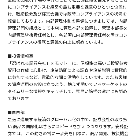
にコンプライアンスを経営の最も重要な課題のひとつと位置付
け、取締役会及び経営会議では随時コンプライアンスの状況を
報告しております。内部管理体制の整備につきましては、内部
管理部門の組織として本店に管理本部を設置し、管理本部長を
内部管理統括責任者とし、各部署に内部管理責任者を置きコン
プライアンスの徹底と意識の向上に努めています。
■投資情報室
「選ばれる証券会社」をモット－に、信頼性の高いご投資参考
資料の作成に心掛け、企業訪問による調査や企業説明に積極的
に参加するなど、意欲的な調査活動をしています。またお客様
の資産運用のお役に立つよう、絶えず動いているマーケットの
タイムリ－な情報をキャッチして、素早い銘柄の選定にも努め
ております。
■国際部
急速に進展する経済のグローバル化の中で、証券会社の取り扱
い 商品の国際化はさらにスピードを加えつつあります。安藤証
券では、 この動きの常に一歩先を目標に、商品開発、投資機会