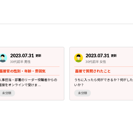
2023.07.31
2023.07.31
更新
更新
30代前半 男性
30代前半 女性
面接官の性別・年齢・雰囲気
面接で質問されたこと
人事担当・部署のリーダー役職者からの
うちに入ったら何ができるか？何がした
面接をオンラインで受けま ...
いか？
未分類
未分類