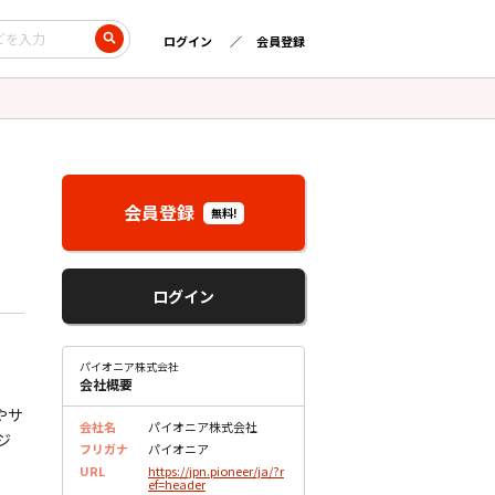
ログイン
会員登録
会員登録
無料!
ログイン
パイオニア株式会社
会社概要
やサ
会社名
パイオニア株式会社
ジ
フリガナ
パイオニア
URL
https://jpn.pioneer/ja/?r
ef=header