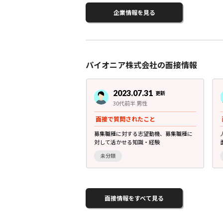
企業情報を見る
パイオニア株式会社の面接情報
3.07.31
2023.07.31
更新
更新
後半 男性
30代前半 男性
されたこと
面接で質問されたこと
失敗したこと。（一例では
募集職種に対する志望動機、募集職種に
うのが強調 ...
対して活かせる知識・経験
未分類
面接情報をすべて見る