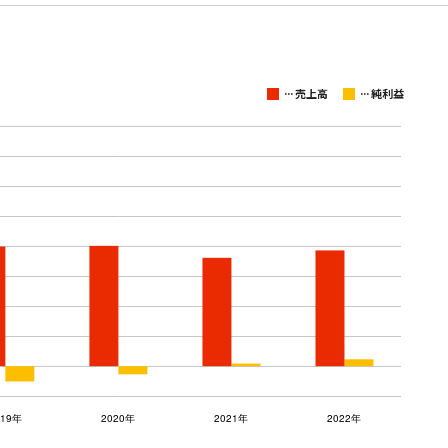
...
...
売上高
純利益