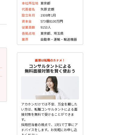
本社所在地
東京都
代表者名
矢原 史朗
設立年月
1938年1月
資本金
573億8100万円
従業員数
9153人
各拠点地
東京都、埼玉県
業界
自動車・運輸・輸送機器
2023.07.31
2023.07.31
更新
更
面接は転職のカナメ！
30代前半 女性
30代後半 男性
コンサルタントによる
無料面接対策を賢く使おう
面接官の性別・年齢・雰囲気
面接で質問されたこと
勉強をしてきたかというより学歴を重視
営業が1時間後に分析結果
される雰囲気があった。低 ...
て行くが、価値のあるイ ...
未分類
未分類
アカホンだけでは不安、万全を期した
い方は、転職コンサルタントによる面
接対策を無料で受けることができま
す。
採用担当者の視点で、1対1で丁寧にア
ドバイスをします。お気軽にお申し込
みください。