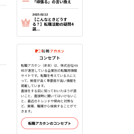
「頑張る」の言い換え
2025.02.12
【こんなときどうす
る？】転職活動の疑問4
選...
コンセプト
転職アカホン（赤本）は、株式会社HA
REが運営している企業別の転職用情報
サイトです。転職を考えている人にと
って、鮮度が高く重要度が高い情報を
掲載しています。
面接をする前に知っておいたほうが良
いこと、面接時に聞いてはいけないこ
と、最近のトレンドや傾向と対策な
ど、業種、職種から検索することがで
きます。
転職アカホンのコンセプト