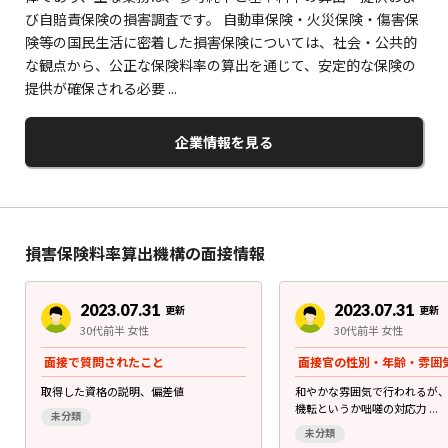
び自賠責保険の損害調査です。 自動車保険・火災保険・傷害保
険等の国民生活に密着した損害保険については、社会・公共的
な観点から、公正な保険料率の算出を通じて、安定的な保険の
提供が確保される必要 ...
企業情報を見る
損害保険料率算出機構の面接情報
2023.07.31
2023.07.31
更新
更新
30代前半 女性
30代前半 女性
面接で質問されたこと
面接官の性別・年齢・雰囲
取得した資格の説明、偏差値
和やかな雰囲気で行われるが
機転というか咄嗟の対応力 ...
未分類
未分類