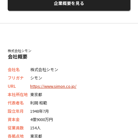
企業概要を見る
株式会社シモン
会社概要
会社名
株式会社シモン
フリガナ
シモン
URL
https://www.simon.co.jp/
本社所在地
東京都
代表者名
利岡 和範
設立年月
1948年7月
資本金
4億9000万円
従業員数
154人
各拠点地
東京都