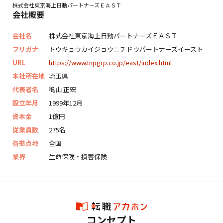
株式会社東京海上日動パートナーズＥＡＳＴ
会社概要
会社名
株式会社東京海上日動パートナーズＥＡＳＴ
フリガナ
トウキョウカイジョウニチドウパートナーズイースト
URL
https://www.tnpgrp.co.jp/east/index.html
本社所在地
埼玉県
代表者名
穐山 正宏
設立年月
1999年12月
資本金
1億円
従業員数
275名
各拠点地
全国
業界
生命保険・損害保険
コンセプト