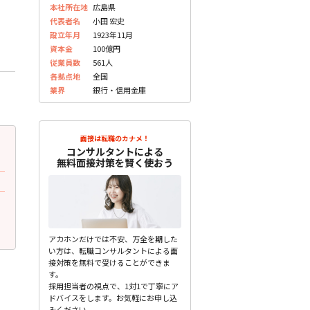
本社所在地
広島県
代表者名
小田 宏史
設立年月
1923年11月
資本金
100億円
従業員数
561人
各拠点地
全国
業界
銀行・信用金庫
面接は転職のカナメ！
2023.07.25
2023.07.25
更新
更
コンサルタントによる
20代前半 男性
20代前半 女性
無料面接対策を賢く使おう
面接で質問されたこと
面接で質問されたこと
他にも銀行がある中でなぜうちなのです
あなたは何のために働きま
か？
未分類
未分類
アカホンだけでは不安、万全を期した
い方は、転職コンサルタントによる面
接対策を無料で受けることができま
す。
採用担当者の視点で、1対1で丁寧にア
ドバイスをします。お気軽にお申し込
みください。