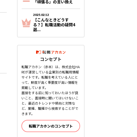
「頑張る」の言い換え
2025.02.12
【こんなときどうす
る？】転職活動の疑問4
選...
コンセプト
転職アカホン（赤本）は、株式会社HA
REが運営している企業別の転職用情報
サイトです。転職を考えている人にと
って、鮮度が高く重要度が高い情報を
掲載しています。
面接をする前に知っておいたほうが良
いこと、面接時に聞いてはいけないこ
と、最近のトレンドや傾向と対策な
ど、業種、職種から検索することがで
きます。
転職アカホンのコンセプト