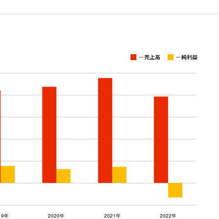
...
...
売上高
純利益