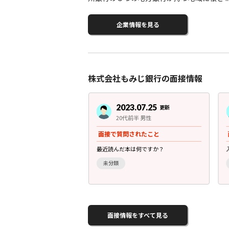
企業情報を見る
株式会社もみじ銀行の面接情報
3.07.25
2023.07.25
更新
更新
前半 女性
20代前半 男性
されたこと
面接で質問されたこと
張ったことは何ですか？
最近読んだ本は何ですか？
未分類
面接情報をすべて見る