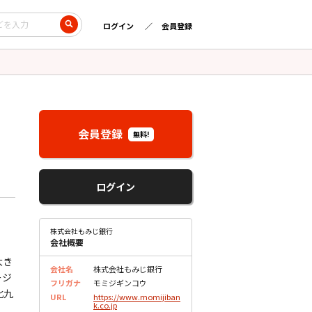
ログイン
会員登録
会員登録
無料!
ログイン
株式会社もみじ銀行
会社概要
大き
会社名
株式会社もみじ銀行
ージ
フリガナ
モミジギンコウ
北九
URL
https://www.momijiban
k.co.jp