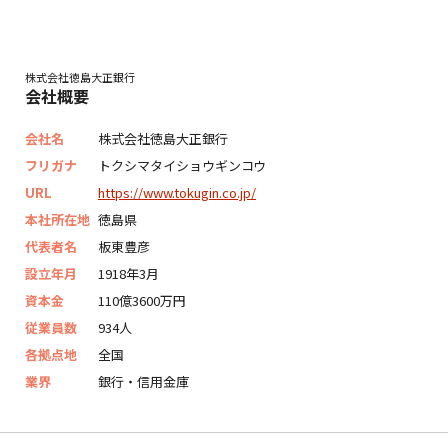
株式会社徳島大正銀行
会社概要
会社名
株式会社徳島大正銀行
フリガナ
トクシマタイショウギンコウ
URL
https://www.tokugin.co.jp/
本社所在地
徳島県
代表者名
板東豊彦
設立年月
1918年3月
資本金
110億3600万円
従業員数
934人
各拠点地
全国
業界
銀行・信用金庫