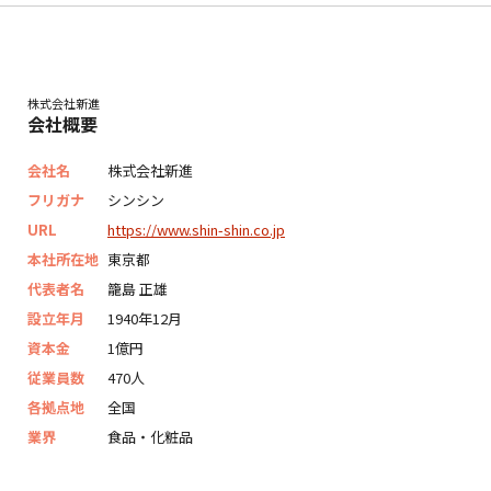
株式会社新進
会社概要
会社名
株式会社新進
フリガナ
シンシン
URL
https://www.shin-shin.co.jp
本社所在地
東京都
代表者名
籠島 正雄
設立年月
1940年12月
資本金
1億円
従業員数
470人
各拠点地
全国
業界
食品・化粧品