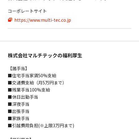
コーポレートサイト
https://www.multi-tec.co.jp
株式会社マルチテックの福利厚生
【諸手当】
■住宅手当家賃50%支給
■交通費支給（月5万円まで）
■残業手当100%支給
■休日出勤手当
■深夜手当
■出張手当
■家族手当
■引越費用負担(※上限3万円まで)