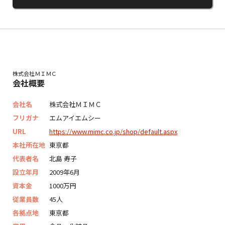
株式会社ＭＩＭＣ
会社概要
会社名
株式会社ＭＩＭＣ
フリガナ
エムアイエムシー
URL
https://www.mimc.co.jp/shop/default.aspx
本社所在地
東京都
代表者名
北島 寿子
設立年月
2009年6月
資本金
1000万円
従業員数
45人
各拠点地
東京都