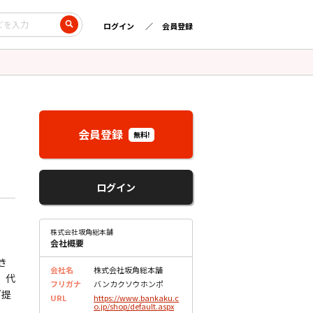
ログイン
会員登録
会員登録
無料!
ログイン
株式会社坂角総本舗
会社概要
き
会社名
株式会社坂角総本舗
 代
フリガナ
バンカクソウホンポ
ご提
URL
https://www.bankaku.c
o.jp/shop/default.aspx