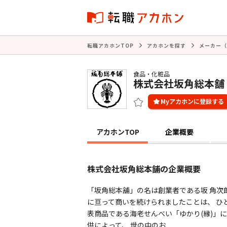
転職アカホンTOP
アカホンを探す
メーカー（
食品・化粧品
株式会社坂角総本舗
アカホンTOP
企業概要
株式会社坂角総本舗の企業概要
「坂角総本舖」の名は創業者である坂 角次郎
に亘って商いを続けられましたことは、 ひ
表商品である海老せんべい「ゆかり(縁)」
供によって、 世の中のお ...