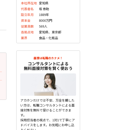
本社所在地
愛知県
代表者名
坂 泰助
設立年月
1889年
資本金
8000万円
従業員数
569人
各拠点地
愛知県、東京都
業界
食品・化粧品
面接は転職のカナメ！
2023.07.10
2023.07.10
更新
更
コンサルタントによる
30代前半 女性
30代後半 男性
無料面接対策を賢く使おう
面接で質問されたこと
面接で質問されたこと
持っている資格について教えてください
志望動機を教えてください
未分類
未分類
アカホンだけでは不安、万全を期した
い方は、転職コンサルタントによる面
接対策を無料で受けることができま
す。
採用担当者の視点で、1対1で丁寧にア
ドバイスをします。お気軽にお申し込
みください。