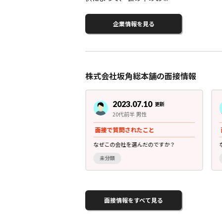
企業情報を見る
株式会社坂角総本舗の面接情報
3.07.10
2023.07.10
更新
更新
後半 男性
20代前半 男性
されたこと
面接で質問されたこと
ンを教えてください。
なぜこの会社を選んだのですか？
未分類
面接情報をすべて見る