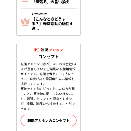
「頑張る」の言い換え
2025.02.12
【こんなときどうす
る？】転職活動の疑問4
選...
コンセプト
転職アカホン（赤本）は、株式会社HA
REが運営している企業別の転職用情報
サイトです。転職を考えている人にと
って、鮮度が高く重要度が高い情報を
掲載しています。
面接をする前に知っておいたほうが良
いこと、面接時に聞いてはいけないこ
と、最近のトレンドや傾向と対策な
ど、業種、職種から検索することがで
きます。
転職アカホンのコンセプト