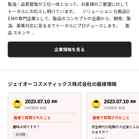
製造・品質管理が三位一体となって、お客様のご要望に対して
トータルにお応えし続けています。 ソリューション 化粧品O
EMの専門企業として、製品のコンセプトの企画から、開発、製
造、薬事対応に至るまでトータルにプロデュースします。 製
品 スキンケ ...
企業情報を見る
ジェイオーコスメティックス株式会社の面接情報
2023.07.10
2023.07.10
更新
更新
20代前半 女性
20代前半 女性
面接で質問されたこと
面接で質問されたこと
趣味は何ですか？
学生時代の経験が入社後どん
せますか？
未分類