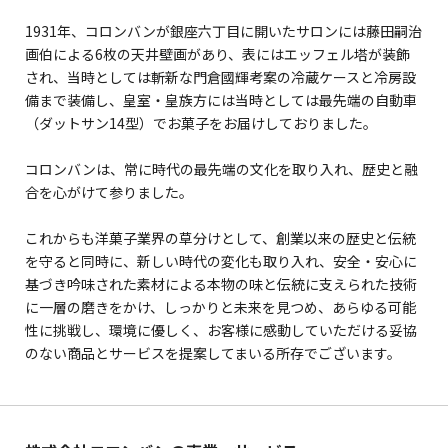
1931年、コロンバンが銀座六丁目に開いたサロンには藤田嗣治
画伯による6枚の天井壁画があり、表にはエッフェル塔が装飾
され、当時としては斬新な門倉國輝考案の冷蔵ケースと冷房設
備まで装備し、皇室・皇族方には当時としては最先端の自動車
（ダットサン14型）でお菓子をお届けしておりました。
コロンバンは、常に時代の最先端の文化を取り入れ、歴史と融
合を心がけて参りました。
これからも洋菓子業界の草分けとして、創業以来の歴史と伝統
を守ると同時に、新しい時代の変化も取り入れ、安全・安心に
基づき吟味された素材による本物の味と伝統に支えられた技術
に一層の磨きをかけ、しっかりと未来を見つめ、あらゆる可能
性に挑戦し、環境に優しく、お客様に感動していただける妥協
のない商品とサービスを提案してまいる所存でございます。