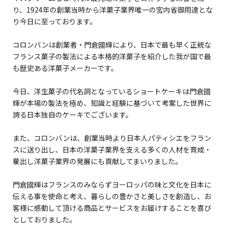
り、1924年の創業当時から洋菓子業界唯一の宮内省御用達とな
り今日に至っております。
コロンバンは創業者・門倉國輝により、日本で最も早く正統な
フランス菓子の製法による本格的洋菓子を紹介した我が国で最
も歴史ある洋菓子メーカーです。
今日、洋生菓子の代名詞となっているショートケーキは門倉國
輝が本場の製法を極め、知識と経験に基づいて考案した世界に
誇る日本独自のケーキでございます。
また、コロンバンは、創業当時より日本人パティシエをフラン
スに送り出し、日本の洋菓子業界を支える多くの人材を育成・
輩出し洋菓子業界の発展にも貢献してまいりました。
門倉國輝はフランスのみならずヨーロッパの味と文化を日本に
伝える事を使命と考え、暮らしの豊かさと美しさを創造し、お
客様に感動して頂ける商品とサービスをお届けすることを喜び
としておりました。