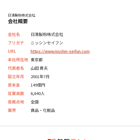
日清製粉株式会社
会社概要
会社名
日清製粉株式会社
フリガナ
ニッシンセイフン
URL
https://www.nisshin-seifun.com
本社所在地
東京都
代表者名
山田 貴夫
設立年月
2001年7月
資本金
149億円
従業員数
6,640人
各拠点地
全国
業界
食品・化粧品