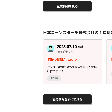
企業情報を見る
日本コーンスターチ株式会社の面接情
3.07.10
2023.07.10
更新
更新
前半 男性
20代前半 男性
されたこと
面接で質問されたこと
は何ですか？
センター試験で最も高得点であった教科
は何ですか？
未分類
面接情報をすべて見る