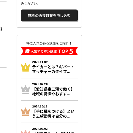
みください。
無料の面接対策を申し込む
淵
特に人気のある講座をご紹介！
5
TOP
人気アカホン講座
2022.11.09
テイカーとは？ギバー・
マッチャーのタイプ...
2025.02.28
【愛知県東三河で働く】
地域の特徴やおすす...
2024.10.11
【手に職をつける】とい
う志望動機は自分の...
2024.07.02