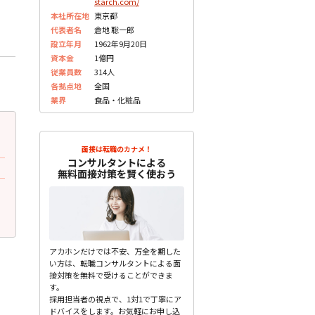
starch.com/
本社所在地
東京都
代表者名
倉地 聡一郎
設立年月
1962年9月20日
資本金
1億円
従業員数
314人
各拠点地
全国
業界
食品・化粧品
2023.07.10
2023.07.10
更新
更
30代前半 男性
20代前半 男性
面接は転職のカナメ！
コンサルタントによる
面接で質問されたこと
面接で質問されたこと
無料面接対策を賢く使おう
あなたの強みは何ですか？
センター試験で最も高得点
は何ですか？
未分類
未分類
アカホンだけでは不安、万全を期した
い方は、転職コンサルタントによる面
接対策を無料で受けることができま
す。
採用担当者の視点で、1対1で丁寧にア
ドバイスをします。お気軽にお申し込