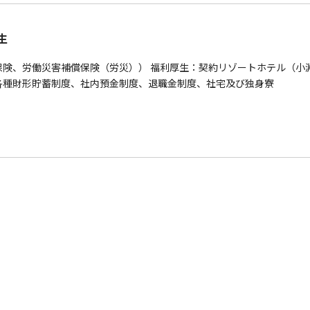
生
険、労働災害補償保険（労災）） 福利厚生：契約リゾートホテル（小
各種財形貯蓄制度、社内預金制度、退職金制度、社宅及び独身寮