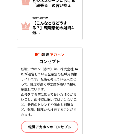
ビジネスシーンにおける
「頑張る」の言い換え
2025.02.12
【こんなときどうす
る？】転職活動の疑問4
選...
コンセプト
転職アカホン（赤本）は、株式会社HA
REが運営している企業別の転職用情報
サイトです。転職を考えている人にと
って、鮮度が高く重要度が高い情報を
掲載しています。
面接をする前に知っておいたほうが良
いこと、面接時に聞いてはいけないこ
と、最近のトレンドや傾向と対策な
ど、業種、職種から検索することがで
きます。
転職アカホンのコンセプト