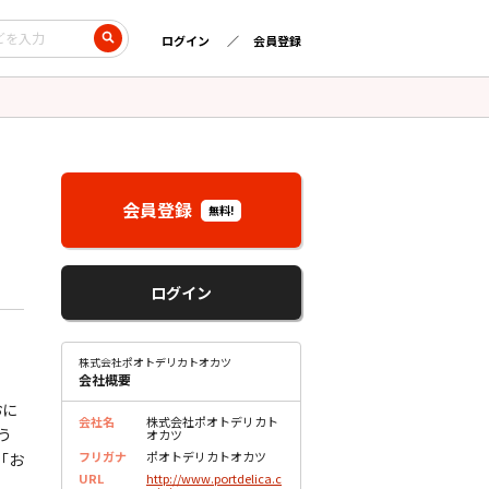
ログイン
会員登録
会員登録
無料!
ログイン
株式会社ポオトデリカトオカツ
会社概要
おに
会社名
株式会社ポオトデリカト
う
オカツ
フリガナ
ポオトデリカトオカツ
「お
URL
http://www.portdelica.c