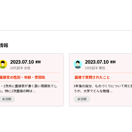
情報
2023.07.10
2023.07.10
更新
更新
20代前半 女性
30代前半 男性
面接官の性別・年齢・雰囲気
面接で質問されたこと
1・2次共に面接官が凄く良い雰囲気でし
3年後の自分、ものづくりについて何と
た。特に2次面接の時は ...
うか、大学でどんな勉強 ...
未分類
未分類