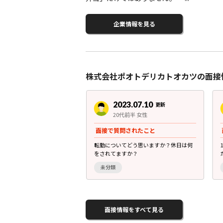
企業情報を見る
株式会社ポオトデリカトオカツの面接
3.07.10
2023.07.10
更新
更新
前半 男性
20代前半 女性
別・年齢・雰囲気
面接で質問されたこと
気ですのでほどよい緊張感
転勤についてどう思いますか？休日は何
思います。
をされてますか？
未分類
面接情報をすべて見る