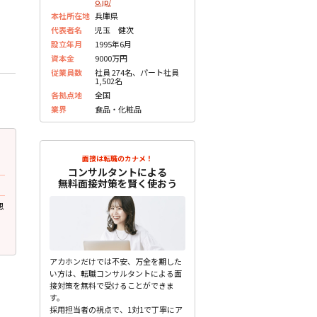
o.jp/
本社所在地
兵庫県
代表者名
児玉 健次
設立年月
1995年6月
資本金
9000万円
従業員数
社員 274名、パート社員
1,502名
各拠点地
全国
業界
食品・化粧品
2023.07.10
2023.07.10
更新
更
面接は転職のカナメ！
30代前半 男性
30代前半 男性
コンサルタントによる
無料面接対策を賢く使おう
面接で質問されたこと
面接で質問されたこと
思
多くのパートさんを指示する立場になる
志望動機や自己PR等
が大丈夫か？ 大学時代何 ...
未分類
未分類
アカホンだけでは不安、万全を期した
い方は、転職コンサルタントによる面
接対策を無料で受けることができま
す。
採用担当者の視点で、1対1で丁寧にア