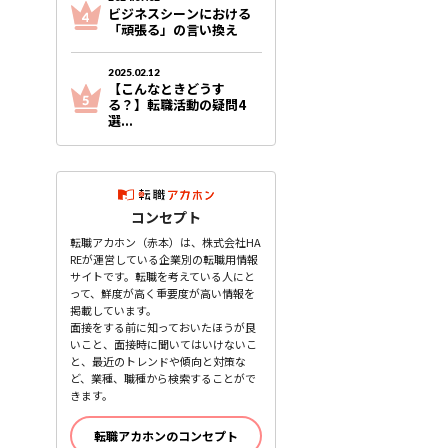
ビジネスシーンにおける
「頑張る」の言い換え
2025.02.12
【こんなときどうす
る？】転職活動の疑問4
選...
コンセプト
転職アカホン（赤本）は、株式会社HA
REが運営している企業別の転職用情報
サイトです。転職を考えている人にと
って、鮮度が高く重要度が高い情報を
掲載しています。
面接をする前に知っておいたほうが良
いこと、面接時に聞いてはいけないこ
と、最近のトレンドや傾向と対策な
ど、業種、職種から検索することがで
きます。
転職アカホンのコンセプト