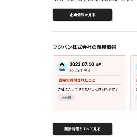
企業情報を見る
フジパン株式会社の面接情報
3.06.20
2023.07.10
更新
更新
前半 男性
30代後半 男性
されたこと
面接で質問されたこと
きた中で一番苦労したこと
弊社に入ってやりたいことは何ですか？
未分類
面接情報をすべて見る