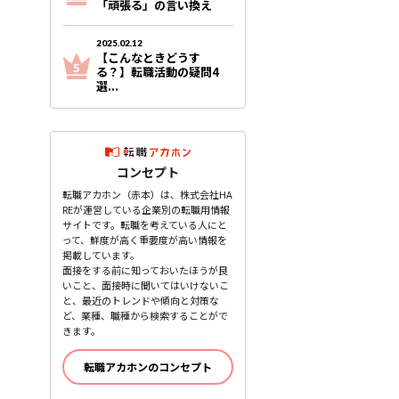
「頑張る」の言い換え
2025.02.12
【こんなときどうす
る？】転職活動の疑問4
選...
コンセプト
転職アカホン（赤本）は、株式会社HA
REが運営している企業別の転職用情報
サイトです。転職を考えている人にと
って、鮮度が高く重要度が高い情報を
掲載しています。
面接をする前に知っておいたほうが良
いこと、面接時に聞いてはいけないこ
と、最近のトレンドや傾向と対策な
ど、業種、職種から検索することがで
きます。
転職アカホンのコンセプト