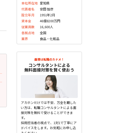
本社所在地
愛知県
代表者名
安田 智彦
設立年月
1951年2月
資本金
46億8200万円
従業員数
16,600人
各拠点地
全国
業界
食品・化粧品
面接は転職のカナメ！
2023.06.20
2023.06.20
更新
更
コンサルタントによる
30代前半 男性
30代前半 男性
無料面接対策を賢く使おう
面接で質問されたこと
面接で質問されたこと
あなたの理想とするパンは何ですか？
グループのどこに属したい
未分類
未分類
アカホンだけでは不安、万全を期した
い方は、転職コンサルタントによる面
接対策を無料で受けることができま
す。
採用担当者の視点で、1対1で丁寧にア
ドバイスをします。お気軽にお申し込
みください。