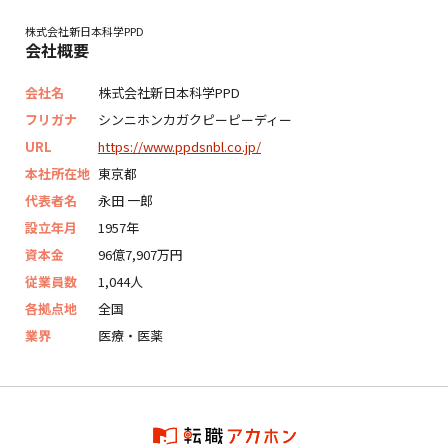
株式会社新日本科学PPD
会社概要
会社名
株式会社新日本科学PPD
フリガナ
シンニホンカガクピーピーディー
URL
https://www.ppdsnbl.co.jp/
本社所在地
東京都
代表者名
永田 一郎
設立年月
1957年
資本金
96億7,907万円
従業員数
1,044人
各拠点地
全国
業界
医療・医薬