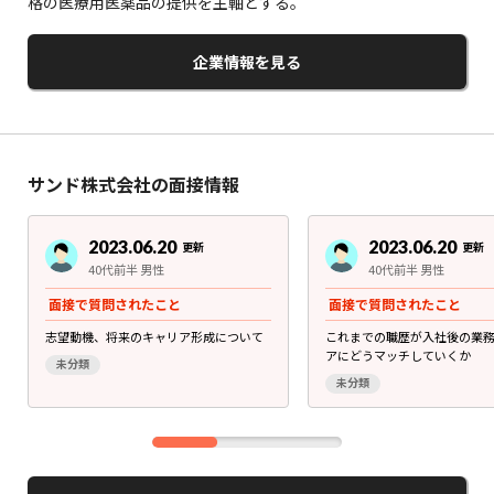
格の医療用医薬品の提供を主軸とする。
企業情報を見る
サンド株式会社の面接情報
2023.06.20
2023.06.20
更新
更新
40代前半 男性
40代前半 男性
面接で質問されたこと
面接で質問されたこと
志望動機、将来のキャリア形成について
これまでの職歴が入社後の業
アにどうマッチしていくか
未分類
未分類