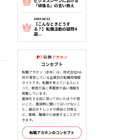
ビジネスシーンにおける
「頑張る」の言い換え
2025.02.12
【こんなときどうす
る？】転職活動の疑問4
選...
コンセプト
転職アカホン（赤本）は、株式会社HA
REが運営している企業別の転職用情報
サイトです。転職を考えている人にと
って、鮮度が高く重要度が高い情報を
掲載しています。
面接をする前に知っておいたほうが良
いこと、面接時に聞いてはいけないこ
と、最近のトレンドや傾向と対策な
ど、業種、職種から検索することがで
きます。
転職アカホンのコンセプト