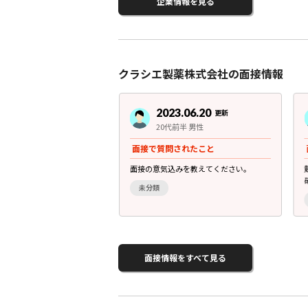
企業情報を見る
クラシエ製薬株式会社の面接情報
3.06.20
2023.06.20
更新
更新
前半 女性
20代前半 男性
されたこと
面接で質問されたこと
か。漢方を使うか。
面接の意気込みを教えてください。
未分類
面接情報をすべて見る