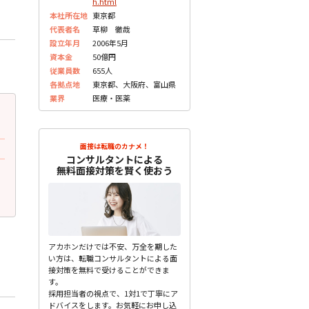
h.html
本社所在地
東京都
代表者名
草柳 徹哉
設立年月
2006年5月
資本金
50億円
従業員数
655人
各拠点地
東京都、大阪府、富山県
業界
医療・医薬
2023.06.20
2023.06.20
更新
更
20代前半 男性
20代前半 男性
面接は転職のカナメ！
面接官の性別・年齢・雰囲気
面接で質問されたこと
コンサルタントによる
1次、2次、最終、それぞれ面接官は1、
無料面接対策を賢く使おう
なぜ漢方業界なのか？どう
2、4でした。質問は特 ...
未分類
未分類
アカホンだけでは不安、万全を期した
い方は、転職コンサルタントによる面
接対策を無料で受けることができま
す。
採用担当者の視点で、1対1で丁寧にア
ドバイスをします。お気軽にお申し込