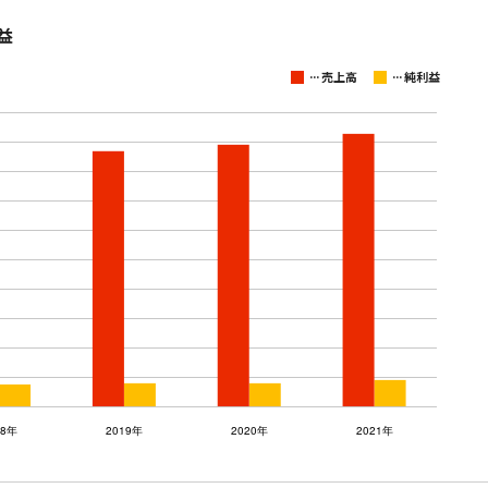
益
...
...
売上高
純利益