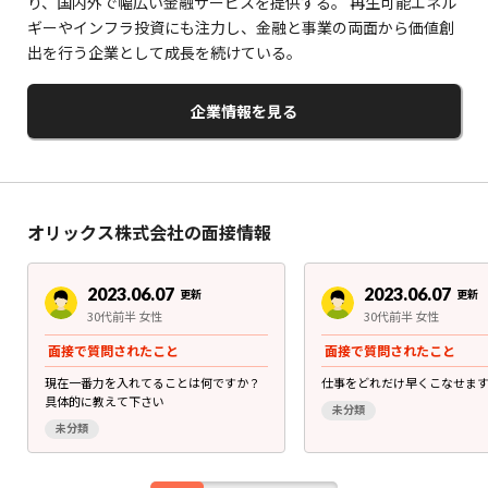
り、国内外で幅広い金融サービスを提供する。 再生可能エネル
ギーやインフラ投資にも注力し、金融と事業の両面から価値創
出を行う企業として成長を続けている。
企業情報を見る
オリックス株式会社の面接情報
2023.06.07
2023.06.07
更新
更新
30代前半 女性
30代前半 女性
面接で質問されたこと
面接で質問されたこと
現在一番力を入れてることは何ですか？
仕事をどれだけ早くこなせま
具体的に教えて下さい
未分類
未分類