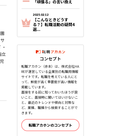
「頑張る」の言い換え
2025.02.12
【こんなときどうす
る？】転職活動の疑問4
選...
入園
フサ
 ・
両立
コンセプト
託児
転職アカホン（赤本）は、株式会社HA
REが運営している企業別の転職用情報
サイトです。転職を考えている人にと
って、鮮度が高く重要度が高い情報を
掲載しています。
面接をする前に知っておいたほうが良
いこと、面接時に聞いてはいけないこ
と、最近のトレンドや傾向と対策な
ど、業種、職種から検索することがで
きます。
転職アカホンのコンセプト