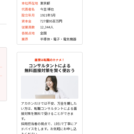
本社所在地
東京都
代表者名
今吉 琢也
設立年月
1921年5月
資本金
727億95百万円
従業員数
12,344人
各拠点地
全国
業界
半導体・電子・電気機器
2023.06.06
2023.06.06
更新
更
面接は転職のカナメ！
30代前半 男性
30代前半 男性
コンサルタントによる
無料面接対策を賢く使おう
面接で質問されたこと
面接で質問されたこと
志望動機は何ですか？
あなたは何ができますか？
未分類
未分類
アカホンだけでは不安、万全を期した
い方は、転職コンサルタントによる面
接対策を無料で受けることができま
す。
採用担当者の視点で、1対1で丁寧にア
ドバイスをします。お気軽にお申し込
みください。