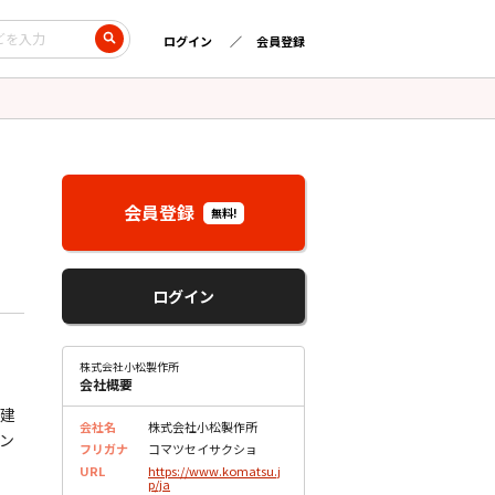
ログイン
会員登録
会員登録
無料!
ログイン
株式会社小松製作所
会社概要
 建
会社名
株式会社小松製作所
ン
フリガナ
コマツセイサクショ
URL
https://www.komatsu.j
p/ja