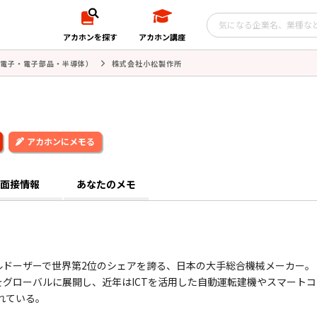
アカホンを探す
アカホン講座
電子・電子部品・半導体）
株式会社小松製作所
アカホンにメモる
面接情報
あなたのメモ
ドーザーで世界第2位のシェアを誇る、日本の大手総合機械メーカー。
グローバルに展開し、近年はICTを活用した自動運転建機やスマートコ
れている。