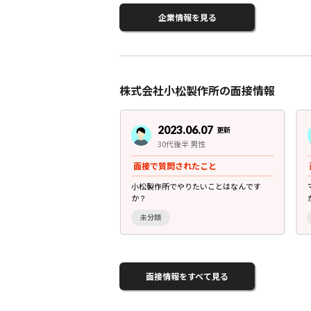
企業情報を見る
株式会社小松製作所の面接情報
3.06.06
2023.06.07
更新
更新
前半 男性
30代後半 男性
されたこと
面接で質問されたこと
ことがどう役立てることが
小松製作所でやりたいことはなんです
か？
未分類
面接情報をすべて見る