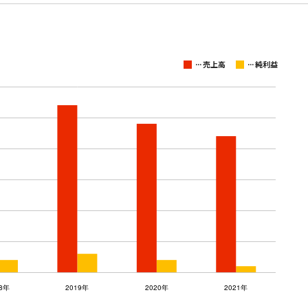
...
...
売上高
純利益