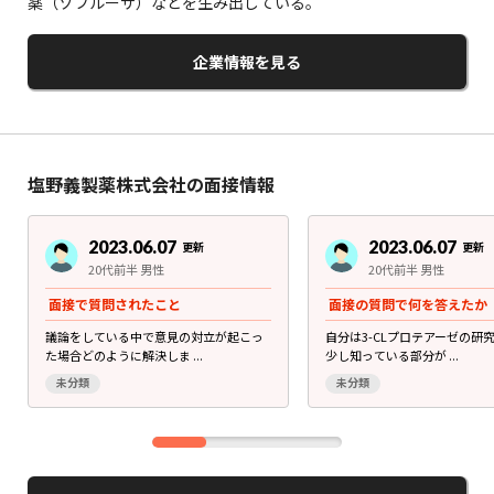
薬（ゾフルーザ）などを生み出している。
企業情報を見る
塩野義製薬株式会社の面接情報
2023.06.07
2023.06.07
更新
更新
20代前半 男性
20代前半 男性
面接で質問されたこと
面接の質問で何を答えたか
議論をしている中で意見の対立が起こっ
自分は3-CLプロテアーゼの研
た場合どのように解決しま ...
少し知っている部分が ...
未分類
未分類