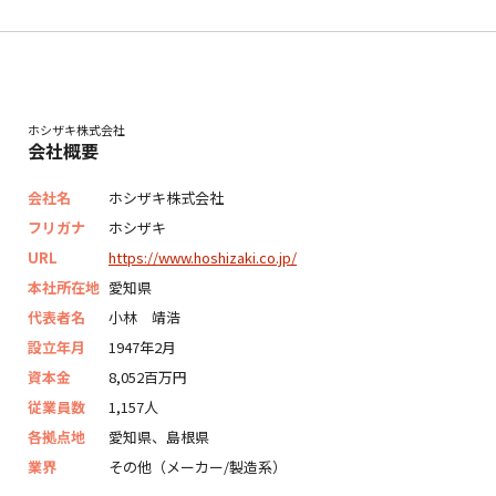
ホシザキ株式会社
会社概要
会社名
ホシザキ株式会社
フリガナ
ホシザキ
URL
https://www.hoshizaki.co.jp/
本社所在地
愛知県
代表者名
小林 靖浩
設立年月
1947年2月
資本金
8,052百万円
従業員数
1,157人
各拠点地
愛知県、島根県
業界
その他（メーカー/製造系）