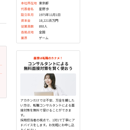
本社所在地
東京都
代表者名
星野 歩
設立年月
1975年11月1日
資本金
18,221百万円
従業員数
893人
各拠点地
全国
業界
ゲーム
2023.05.31
2023.05.31
更新
更
面接は転職のカナメ！
30代前半 女性
30代後半 女性
コンサルタントによる
無料面接対策を賢く使おう
面接で質問されたこと
面接で質問されたこと
学生時代にどんなことに一生懸命に取り
入社するまでにやっておこ
組んだのですか？
ることはありますか？
未分類
未分類
アカホンだけでは不安、万全を期した
い方は、転職コンサルタントによる面
接対策を無料で受けることができま
す。
採用担当者の視点で、1対1で丁寧にア
ドバイスをします。お気軽にお申し込
みください。