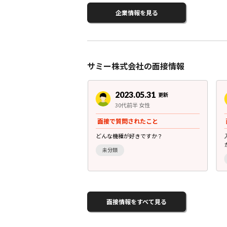
企業情報を見る
サミー株式会社の面接情報
3.05.31
2023.05.31
更新
更新
前半 男性
30代前半 女性
されたこと
面接で質問されたこと
を志望しているのですか
どんな機種が好きですか？
未分類
面接情報をすべて見る