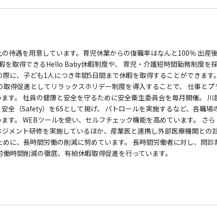
の待遇を用意しています。育児休業からの復職率はなんと100％ 出産
取得できるHello Baby休暇制度や、 育児・介護短時間勤務制度を
の際に、子ども1人につき年間5日間まで休暇を取得することができます
の取得促進としてリラックスホリデー制度を導入することで、 仕事とプ
ます。 社員の健康と安全を守るために安全衛生委員会を毎月開催。 川
全（Safety）を6Sとして掲げ、 パトロールを実施するなど、各職場
ます。 WEBツールを使い、セルフチェック機能を高めています。 さら
ネジメント研修を実施しているほか、産業医と連携し外部医療機関との
ために、長時間労働の削減に努めています。 長時間労働者に対し、問診
労働時間削減の徹底、有給休暇取得促進を行っています。