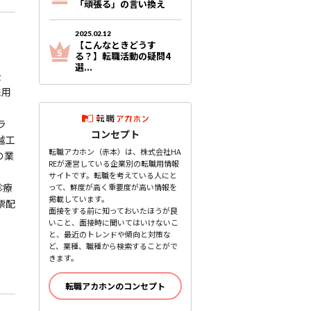
「頑張る」の言い換え
2025.02.12
【こんなときどうす
る？】転職活動の疑問4
選...
後
採用
。
ラ
コンセプト
越工
転職アカホン（赤本）は、株式会社HA
の業
REが運営している企業別の転職用情報
サイトです。転職を考えている人にと
診療
って、鮮度が高く重要度が高い情報を
掲載しています。
票配
面接をする前に知っておいたほうが良
いこと、面接時に聞いてはいけないこ
と、最近のトレンドや傾向と対策な
ど、業種、職種から検索することがで
きます。
転職アカホンのコンセプト