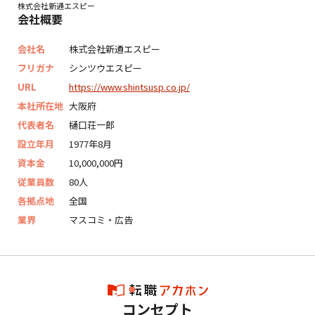
株式会社新通エスピー
会社概要
会社名
株式会社新通エスピー
フリガナ
シンツウエスピー
URL
https://www.shintsusp.co.jp/
本社所在地
大阪府
代表者名
樋口荘一郎
設立年月
1977年8月
資本金
10,000,000円
従業員数
80人
各拠点地
全国
業界
マスコミ・広告
コンセプト