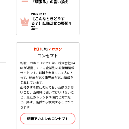
「頑張る」の言い換え
2025.02.12
【こんなときどうす
る？】転職活動の疑問4
選...
コンセプト
転職アカホン（赤本）は、株式会社HA
REが運営している企業別の転職用情報
サイトです。転職を考えている人にと
って、鮮度が高く重要度が高い情報を
掲載しています。
面接をする前に知っておいたほうが良
いこと、面接時に聞いてはいけないこ
と、最近のトレンドや傾向と対策な
ど、業種、職種から検索することがで
きます。
転職アカホンのコンセプト