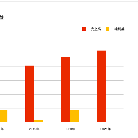
益
...
...
売上高
純利益