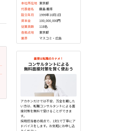
本社所在地
東京都
代表者名
藤島 義琢
設立年月
1999年10月1日
資本金
100,000,000円
従業員数
118名
各拠点地
東京都
業界
マスコミ・広告
2023.05.30
2023.05.30
更新
更
面接は転職のカナメ！
20代前半 男性
20代前半 男性
コンサルタントによる
無料面接対策を賢く使おう
面接で質問されたこと
面接の所要時間
「なぜIT業界に入ろうと思ったのか?」
30~60分でした。
「今まで一番困難だった ...
未分類
未分類
アカホンだけでは不安、万全を期した
い方は、転職コンサルタントによる面
接対策を無料で受けることができま
す。
採用担当者の視点で、1対1で丁寧にア
ドバイスをします。お気軽にお申し込
みください。