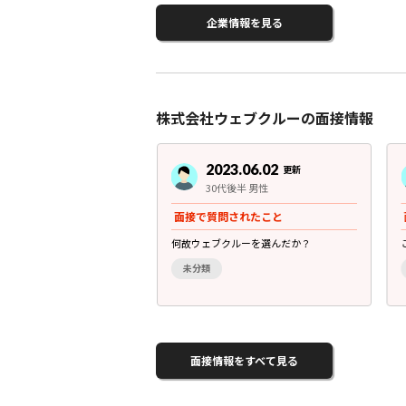
企業情報を見る
株式会社ウェブクルーの面接情報
3.05.30
2023.06.02
更新
更新
前半 男性
30代後半 男性
別・年齢・雰囲気
面接で質問されたこと
かな雰囲気です
何故ウェブクルーを選んだか？
未分類
面接情報をすべて見る