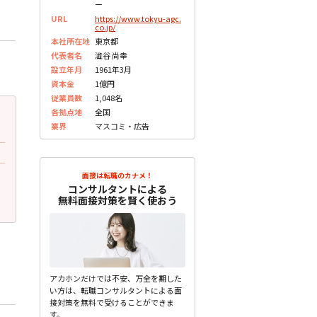
ー
URL
https://www.tokyu-agc.
co.jp/
本社所在地
東京都
代表者名
澁谷 尚幸
設立年月
1961年3月
資本金
1億円
従業員数
1,048名
各拠点地
全国
2023.05.30
2023.05.30
更新
更
業界
マスコミ・広告
30代前半 男性
30代前半 男性
面接で質問されたこと
面接で質問されたこと
後輩がプレゼンで緊張していたらなんて
志望動機は何ですか？
面接は転職のカナメ！
言いますか？
コンサルタントによる
未分類
無料面接対策を賢く使おう
未分類
アカホンだけでは不安、万全を期した
い方は、転職コンサルタントによる面
接対策を無料で受けることができま
す。