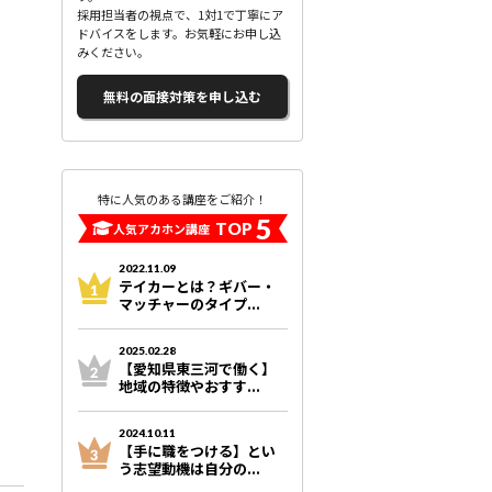
採用担当者の視点で、1対1で丁寧にア
ドバイスをします。お気軽にお申し込
みください。
無料の面接対策を申し込む
特に人気のある講座をご紹介！
5
TOP
人気アカホン講座
2022.11.09
テイカーとは？ギバー・
マッチャーのタイプ...
2025.02.28
【愛知県東三河で働く】
地域の特徴やおすす...
2024.10.11
【手に職をつける】とい
う志望動機は自分の...