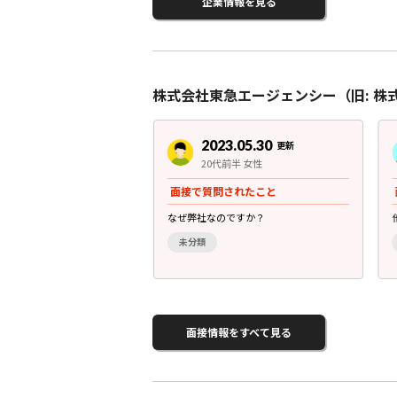
企業情報を見る
株式会社東急エージェンシー（旧: 
3.05.30
2023.05.30
更新
更新
前半 男性
20代前半 女性
されたこと
面接で質問されたこと
現したいことは？
なぜ弊社なのですか？
未分類
面接情報をすべて見る