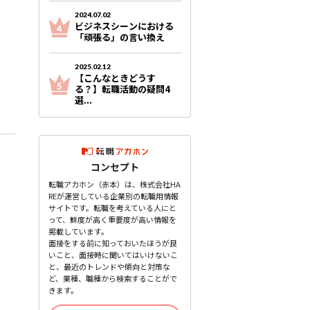
2024.07.02
ビジネスシーンにおける
「頑張る」の言い換え
2025.02.12
【こんなときどうす
る？】転職活動の疑問4
選...
コンセプト
転職アカホン（赤本）は、株式会社HA
REが運営している企業別の転職用情報
サイトです。転職を考えている人にと
って、鮮度が高く重要度が高い情報を
掲載しています。
面接をする前に知っておいたほうが良
いこと、面接時に聞いてはいけないこ
と、最近のトレンドや傾向と対策な
ど、業種、職種から検索することがで
きます。