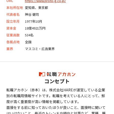
URL
https://www.proto-g.co.jp/
本社所在地
愛知県、東京都
代表者名
神谷 健司
設立年月
1977年10月
資本金
18億4921万円
従業員数
534名
各拠点地
全国
業界
マスコミ・広告業界
コンセプト
転職アカホン（赤本）は、株式会社HAREが運営している企業
別の転職用情報サイトです。転職を考えている人にとって、鮮
度が高く重要度が高い情報を掲載しています。
面接をする前に知っておいたほうが良いこと、面接時に聞いて
はいけないこと、最近のトレンドや傾向と対策など、業種、職