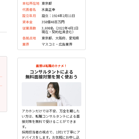
本社所在地
東京都
代表者名
水島正幸
設立年月
設立：1924年2月11日
資本金
358億48百万円
従業員数
3,698名（2022年4月1日
現在・契約社員含む）
各拠点地
東京都、大阪府、愛知県
業界
マスコミ・広告業界
2023.05.30
2023.05.30
更新
更
面接は転職のカナメ！
コンサルタントによる
20代前半 女性
20代前半 女性
無料面接対策を賢く使おう
面接で質問されたこと
面接で質問されたこと
入社してやりたいことは何ですか？志望
グループの中であなたはど
動機は何ですか？
すか
未分類
未分類
アカホンだけでは不安、万全を期した
い方は、転職コンサルタントによる面
接対策を無料で受けることができま
す。
採用担当者の視点で、1対1で丁寧にア
ドバイスをします。お気軽にお申し込