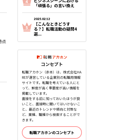
ビジネスシーンにおける
「頑張る」の言い換え
2025.02.12
【こんなときどうす
る？】転職活動の疑問4
選...
時点
コンセプト
転職アカホン（赤本）は、株式会社HA
REが運営している企業別の転職用情報
サイトです。転職を考えている人にと
って、鮮度が高く重要度が高い情報を
掲載しています。
面接をする前に知っておいたほうが良
いこと、面接時に聞いてはいけないこ
と、最近のトレンドや傾向と対策な
ど、業種、職種から検索することがで
きます。
転職アカホンのコンセプト