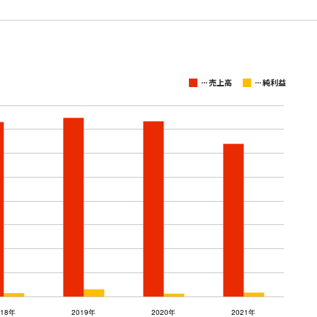
...
...
売上高
純利益