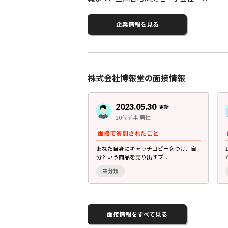
企業情報を見る
株式会社博報堂の面接情報
3.05.30
2023.05.30
更新
更新
前半 女性
20代前半 男性
されたこと
面接で質問されたこと
番やり遂げたと感じたこと
あなた自身にキャッチコピーをつけ、自
分という商品を売り出すプ ...
未分類
面接情報をすべて見る