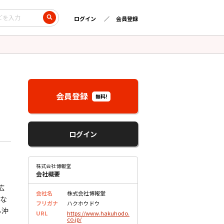
ログイン
会員登録
会員登録
無料!
ログイン
株式会社博報堂
会社概要
広
会社名
株式会社博報堂
まな
フリガナ
ハクホウドウ
ら沖
URL
https://www.hakuhodo.
co.jp/