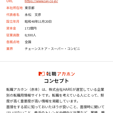
URL
https://www.sej.co.jp/
本社所在地
東京都
代表者名
永松 文彦
設立年月
昭和48年11月20日
資本金
172億円
従業員数
8,930人
各拠点地
全国
業界
チェーンストア・スーパー・コンビニ
コンセプト
転職アカホン（赤本）は、株式会社HAREが運営している企業
別の転職用情報サイトです。転職を考えている人にとって、鮮
度が高く重要度が高い情報を掲載しています。
面接をする前に知っておいたほうが良いこと、面接時に聞いて
はいけないこと、最近のトレンドや傾向と対策など、業種、職