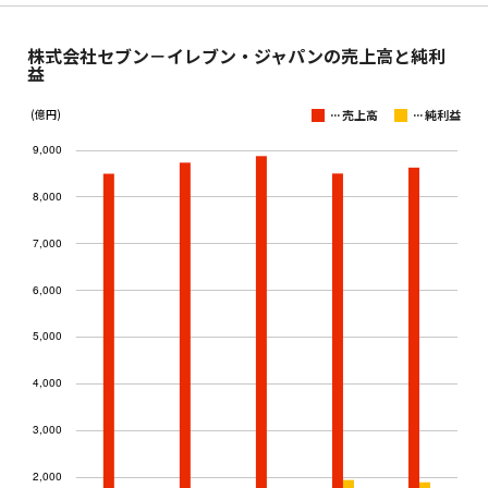
株式会社セブン－イレブン・ジャパンの売上高と純利
益
...
...
(億円)
売上高
純利益