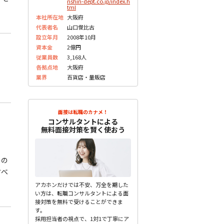
nshin-dept.co.jp/index.h
tml
本社所在地
大阪府
代表者名
山口俊比古
設立年月
2008年10月
資本金
2億円
従業員数
3,168人
各拠点地
大阪府
業界
百貨店・量販店
面接は転職のカナメ！
コンサルタントによる
無料面接対策を賢く使おう
その
すべ
アカホンだけでは不安、万全を期した
い方は、転職コンサルタントによる面
接対策を無料で受けることができま
す。
採用担当者の視点で、1対1で丁寧にア