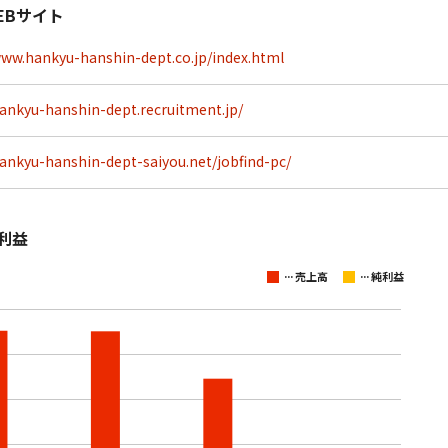
EBサイト
www.hankyu-hanshin-dept.co.jp/index.html
hankyu-hanshin-dept.recruitment.jp/
hankyu-hanshin-dept-saiyou.net/jobfind-pc/
利益
...
...
売上高
純利益