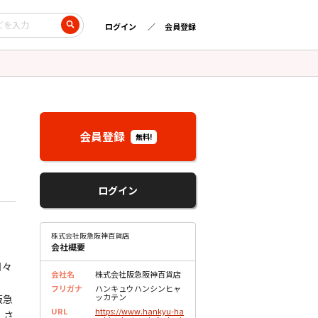
ログイン
会員登録
会員登録
無料!
ログイン
株式会社阪急阪神百貨店
会社概要
日々
会社名
株式会社阪急阪神百貨店
フリガナ
ハンキュウハンシンヒャ
ッカテン
阪急
URL
https://www.hankyu-ha
、さ