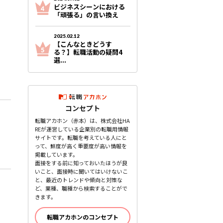
ビジネスシーンにおける
「頑張る」の言い換え
2025.02.12
【こんなときどうす
る？】転職活動の疑問4
選...
コンセプト
転職アカホン（赤本）は、株式会社HA
REが運営している企業別の転職用情報
サイトです。転職を考えている人にと
って、鮮度が高く重要度が高い情報を
掲載しています。
面接をする前に知っておいたほうが良
いこと、面接時に聞いてはいけないこ
と、最近のトレンドや傾向と対策な
ど、業種、職種から検索することがで
きます。
転職アカホンのコンセプト