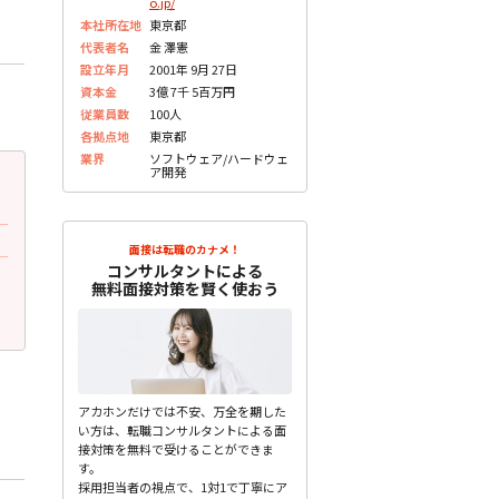
o.jp/
本社所在地
東京都
代表者名
金 澤憲
設立年月
2001年 9月 27日
資本金
3億 7千 5百万円
従業員数
100人
各拠点地
東京都
業界
ソフトウェア/ハードウェ
ア開発
2023.05.23
2023.05.23
更新
更
30代後半 女性
30代後半 女性
面接で質問されたこと
面接で質問されたこと
面接は転職のカナメ！
コンサルタントによる
どんなゲームが好きですか？
ストレスの解消方法は何で
無料面接対策を賢く使おう
未分類
未分類
アカホンだけでは不安、万全を期した
い方は、転職コンサルタントによる面
接対策を無料で受けることができま
す。
採用担当者の視点で、1対1で丁寧にア