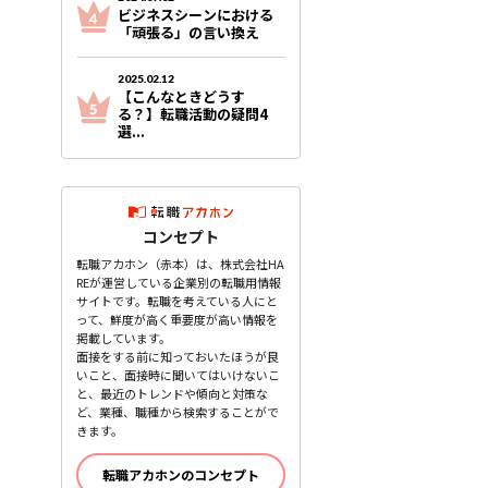
ビジネスシーンにおける
「頑張る」の言い換え
2025.02.12
【こんなときどうす
る？】転職活動の疑問4
選...
コンセプト
転職アカホン（赤本）は、株式会社HA
REが運営している企業別の転職用情報
サイトです。転職を考えている人にと
って、鮮度が高く重要度が高い情報を
掲載しています。
面接をする前に知っておいたほうが良
いこと、面接時に聞いてはいけないこ
と、最近のトレンドや傾向と対策な
ど、業種、職種から検索することがで
きます。
転職アカホンのコンセプト