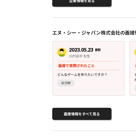
企業情報を見る
エヌ・シー・ジャパン株式会社の面接
3.05.23
2023.05.23
更新
更新
後半 女性
30代前半 女性
されたこと
面接で質問されたこと
りますが大丈夫ですか？
どんなゲームを作りたいですか？
未分類
面接情報をすべて見る