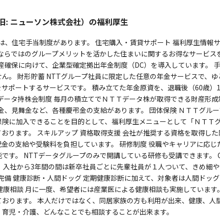
旧: ニューソン株式会社）の福利厚生
方は、住宅手当制度があります。 住宅購入・賃貸サポート 福利厚生情報
ープならではのグループメリットを活かした住まいに関するお得なサービス
資産確保に向けて、企業型確定拠出年金制度（DC）を導入しています。 
ん。 財形貯蓄 NTTグループ社員に限定した任意の年金サービスで、ゆ
サポートするサービスです。 積み立てた年金原資を、退職後（60歳）1
データ持株会制度 毎月の積立てでＮＴＴデータ株が取得できる財産形成
金、見舞金など、各種慶弔金の支給があります。 団体保険 ＮＴＴグルー
保険に加入できることを目的として、福利厚生メニューとして「ＮＴＴ
おります。 スキルアップ 資格取得支援 会社が推奨する資格を取得した
金の支給や受験料を負担しています。 研修制度 役職やキャリアに応じ
す。 NTTデータグループのみで開講している研修も受講できます。 O
、入社から3年間の間は新卒社員ごとに先輩社員が１人ついて、きめ細や
険完備 健康診断・人間ドッグ 定期健康診断に加えて、対象者は人間ドッグ
健康相談 月に一度、希望者には産業医による健康相談も実施しています
おります。 本人だけではなく、同居家族の方も利用が出来、健康、人
、育児・介護、どんなことでも相談することが出来ます。