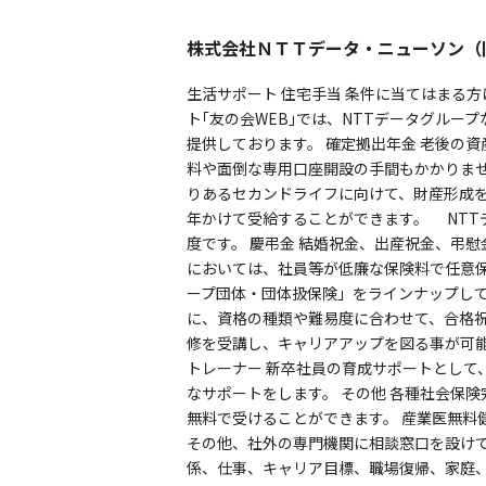
株式会社ＮＴＴデータ・ニューソン（
生活サポート 住宅手当 条件に当てはまる
ト｢友の会WEB｣では、NTTデータグル
提供しております。 確定拠出年金 老後の
料や面倒な専用口座開設の手間もかかりませ
りあるセカンドライフに向けて、財産形成を
年かけて受給することができます。 NTT
度です。 慶弔金 結婚祝金、出産祝金、弔慰
においては、社員等が低廉な保険料で任意
ープ団体・団体扱保険」をラインナップして
に、資格の種類や難易度に合わせて、合格祝
修を受講し、キャリアアップを図る事が可能で
トレーナー 新卒社員の育成サポートとして
なサポートをします。 その他 各種社会保
無料で受けることができます。 産業医無料
その他、社外の専門機関に相談窓口を設けて
係、仕事、キャリア目標、職場復帰、家庭