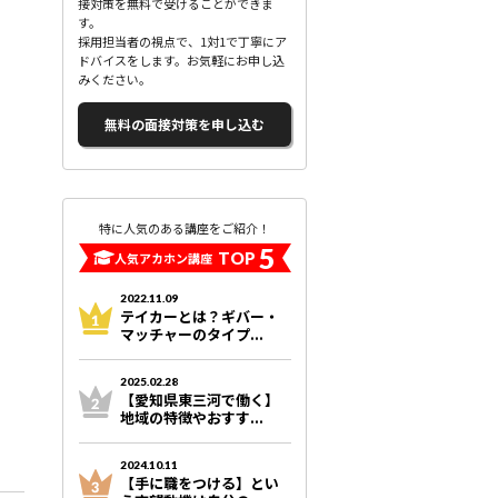
接対策を無料で受けることができま
す。
採用担当者の視点で、1対1で丁寧にア
ドバイスをします。お気軽にお申し込
みください。
無料の面接対策を申し込む
特に人気のある講座をご紹介！
5
TOP
人気アカホン講座
2022.11.09
テイカーとは？ギバー・
マッチャーのタイプ...
2025.02.28
【愛知県東三河で働く】
地域の特徴やおすす...
2024.10.11
【手に職をつける】とい