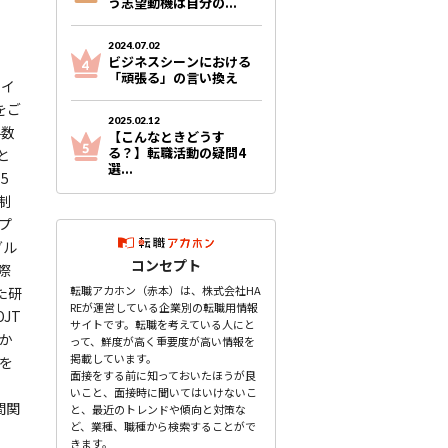
う志望動機は自分の...
2024.07.02
ビジネスシーンにおける
「頑張る」の言い換え
サイ
をご
2025.02.12
手数
【こんなときどうす
る？】転職活動の疑問4
と
選...
5
制
プ
グル
コンセプト
際
転職アカホン（赤本）は、株式会社HA
た研
REが運営している企業別の転職用情報
JT
サイトです。転職を考えている人にと
か
って、鮮度が高く重要度が高い情報を
掲載しています。
を
面接をする前に知っておいたほうが良
。
いこと、面接時に聞いてはいけないこ
間関
と、最近のトレンドや傾向と対策な
ど、業種、職種から検索することがで
きます。