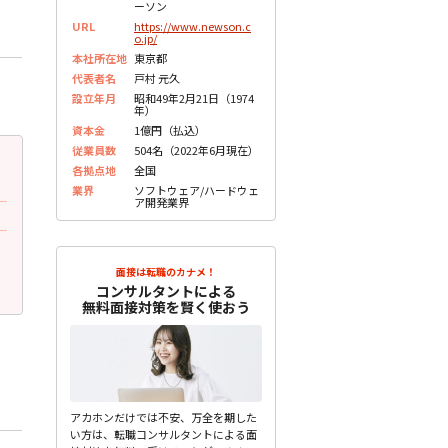
ーソン
URL
https://www.newson.c
o.jp/
本社所在地
東京都
代表者名
戸村 元久
設立年月
昭和49年2月21日（1974
年）
資本金
1億円（払込）
従業員数
504名（2022年6月現在）
2023.05.23
2023.05.23
更新
更
各拠点地
全国
30代前半 男性
30代後半 男性
業界
ソフトウェア/ハードウェ
ア開発業界
面接で質問されたこと
面接で質問されたこと
志望動機は何ですか？
学生時代に何か打ち込んだ
すか？
面接は転職のカナメ！
未分類
コンサルタントによる
未分類
無料面接対策を賢く使おう
アカホンだけでは不安、万全を期した
い方は、転職コンサルタントによる面