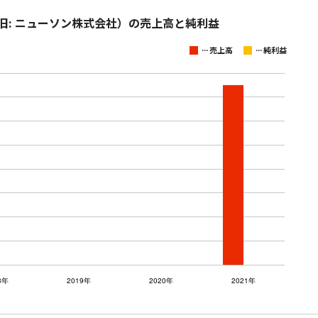
旧: ニューソン株式会社）の売上高と純利益
...
...
売上高
純利益