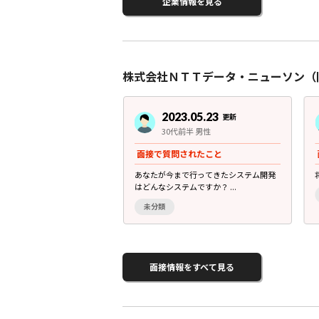
企業情報を見る
株式会社ＮＴＴデータ・ニューソン（
3.05.23
2023.05.23
更新
更新
後半 男性
30代前半 男性
されたこと
面接で質問されたこと
経験はありますか？
あなたが今まで行ってきたシステム開発
はどんなシステムですか？ ...
未分類
面接情報をすべて見る