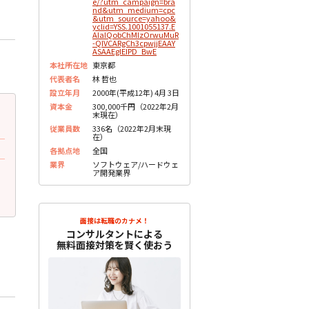
e/?utm_campaign=bra
nd&utm_medium=cpc
&utm_source=yahoo&
yclid=YSS.1001055137.E
AIaIQobChMIzOrwuMuR
-QIVCARgCh3cpwjjEAAY
ASAAEgIEIPD_BwE
本社所在地
東京都
代表者名
林 哲也
設立年月
2000年(平成12年) 4月 3日
資本金
300,000千円（2022年2月
2023.05.23
2023.05.23
更新
更
末現在）
30代後半 女性
30代後半 女性
従業員数
336名（2022年2月末現
在）
面接で質問されたこと
面接で質問されたこと
各拠点地
全国
業界
ソフトウェア/ハードウェ
過去の案件について教えてください
技術的なことはどの程度理
ア開発業界
していますか？
未分類
未分類
面接は転職のカナメ！
コンサルタントによる
無料面接対策を賢く使おう