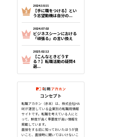
2024.10.11
【手に職をつける】とい
う志望動機は自分の...
2024.07.02
ビジネスシーンにおける
「頑張る」の言い換え
2025.02.12
【こんなときどうす
る？】転職活動の疑問4
選...
コンセプト
転職アカホン（赤本）は、株式会社HA
REが運営している企業別の転職用情報
サイトです。転職を考えている人にと
って、鮮度が高く重要度が高い情報を
掲載しています。
面接をする前に知っておいたほうが良
いこと、面接時に聞いてはいけないこ