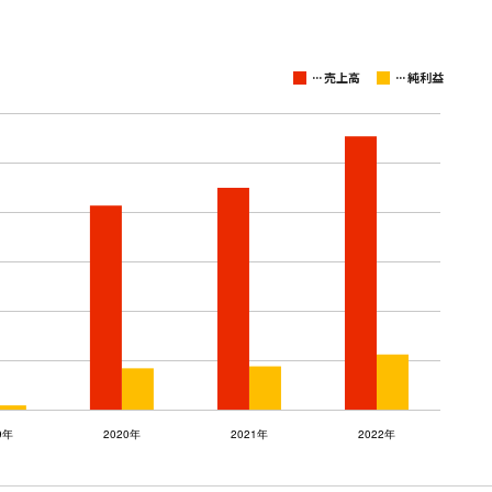
...
...
売上高
純利益