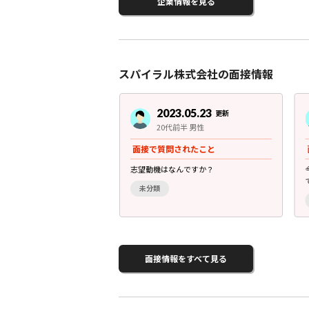
企業情報を見る
スパイラル株式会社の面接情報
3.05.23
2023.05.23
更新
更新
後半 女性
20代前半 男性
されたこと
面接で質問されたこと
リストとしてどうなりたいの
志望動機はなんですか？
未分類
面接情報をすべて見る