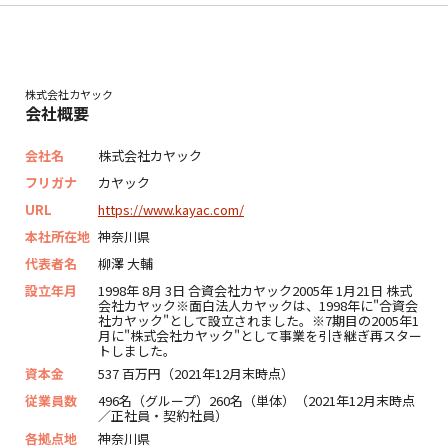
株式会社カヤック
会社概要
会社名
株式会社カヤック
フリガナ
カヤック
URL
https://www.kayac.com/
本社所在地
神奈川県
代表者名
柳澤 大輔
設立年月
1998年 8月 3日 合資会社カヤック2005年 1月21日 株式
会社カヤック※面白法人カヤックは、1998年に"合資会
社カヤック"として設立されました。※7期目の2005年1
月に"株式会社カヤック"として事業を引き継ぎ再スター
トしました。
資本金
537 百万円（2021年12月末時点）
従業員数
496名（グループ）260名（単体）（2021年12月末時点
／正社員・契約社員）
各拠点地
神奈川県