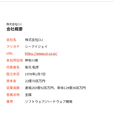
株式会社CIJ
会社概要
会社名
株式会社CIJ
フリガナ
シーアイジェイ
URL
https://www.cij.co.jp/
本社所在地
神奈川県
代表者名
坂元 昭彦
設立年月
1976年1月7日
資本金
22億70百万円
従業員数
連結203億92百万円、単体124億36百万円
各拠点地
全国
業界
ソフトウェア/ハードウェア開発