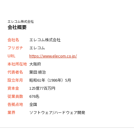
エレコム株式会社
会社概要
会社名
エレコム株式会社
フリガナ
エレコム
URL
https://www.elecom.co.jp/
本社所在地
大阪府
代表者名
葉田 順治
設立年月
昭和61年（1986年）5月
資本金
125億77百万円
従業員数
676名
各拠点地
全国
業界
ソフトウェア/ハードウェア開発