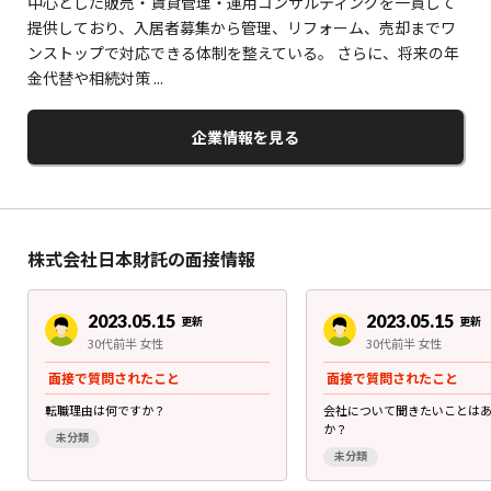
中心とした販売・賃貸管理・運用コンサルティングを一貫して
提供しており、入居者募集から管理、リフォーム、売却までワ
ンストップで対応できる体制を整えている。 さらに、将来の年
金代替や相続対策 ...
企業情報を見る
株式会社日本財託の面接情報
2023.05.15
2023.05.15
更新
更新
30代前半 女性
30代前半 女性
面接で質問されたこと
面接で質問されたこと
転職理由は何ですか？
会社について聞きたいことは
か？
未分類
未分類