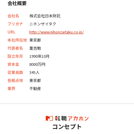
会社概要
会社名
株式会社日本財託
フリガナ
ニホンザイタク
URL
http://www.nihonzaitaku.co.jp/
本社所在地
東京都
代表者名
重吉勉
設立年月
1990年10月
資本金
8000万円
従業員数
345人
各拠点地
東京都
業界
不動産
コンセプト