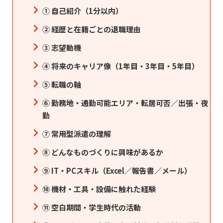
① 自己紹介（1分以内）
② 経歴と在籍ごとの退職理由
③ 志望動機
④ 将来のキャリア像（1年目・3年目・5年目）
⑤ 転職の軸
⑥ 勤務地・通勤可能エリア・転居可否／出張・夜
勤
⑦ 常用型派遣の理解
⑧ どんなものづくりに興味があるか
⑨ IT・PCスキル（Excel／報告書／メール）
⑩ 機材・工具・設備に触れた経験
⑪ 空白期間・学生時代の活動