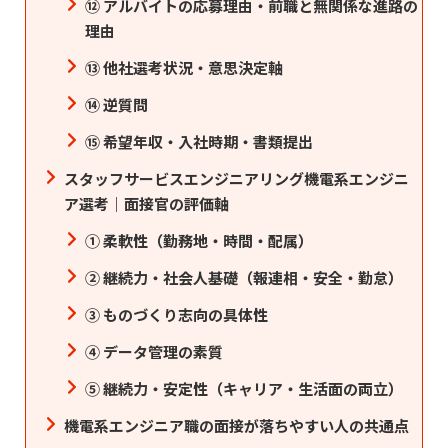
⑫ アルバイトの応募理由・前職と無関係な進路の
理由
⑬ 他社選考状況・意思決定軸
⑭ 逆質問
⑮ 希望年収・入社時期・書類提出
スタッフサービスエンジニアリング機電系エンジニ
ア選考｜面接官の評価軸
① 柔軟性（勤務地・時間・配属）
② 継続力・社会人基礎（報連相・安全・勤怠）
③ ものづくり志向の具体性
④ データ管理の素質
⑤ 継続力・安定性（キャリア・生活面の両立）
機電系エンジニア職の面接が落ちやすい人の共通点