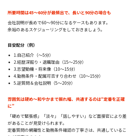
所要時間は45〜60分が最頻出で、長いと90分の場合も
会社説明が長めで60〜90分になるケースもあります。
余裕のあるスケジューリングをしておきましょう。
目安配分（例）
1.自己紹介（〜5分）
2.経歴深掘り・退職理由（15〜25分）
3.志望動機・将来像（10〜15分）
4.勤務条件・配属可否すり合わせ（10〜15分）
5.逆質問＆会社説明（5〜20分）
雰囲気は硬め〜和やかまで振れ幅、共通するのは“定番を正確
に”
「硬めで緊張感」「淡々」「話しやすい」など面接官により差
があることが見受けられます。
定番質問の網羅性と勤務条件確認の丁寧さは、共通しているこ