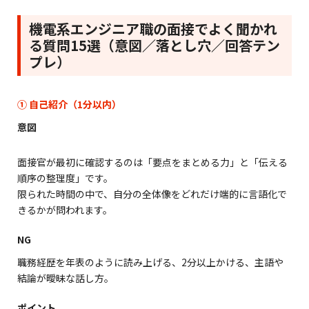
機電系エンジニア職の面接でよく聞かれ
る質問15選（意図／落とし穴／回答テン
プレ）
① 自己紹介（1分以内）
意図
面接官が最初に確認するのは「要点をまとめる力」と「伝える
順序の整理度」です。
限られた時間の中で、自分の全体像をどれだけ端的に言語化で
きるかが問われます。
NG
職務経歴を年表のように読み上げる、2分以上かける、主語や
結論が曖昧な話し方。
ポイント