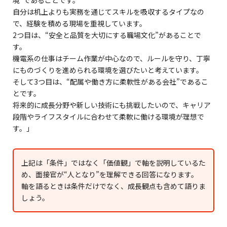
境”であることです。
自分は机上よりも実務を通じてスキルを吸収するタイプなの
で、経験を積める現場を重視しています。
2つ目は、“安全と品質を大切にする職場文化”があることで
す。
機電系の仕事はチーム作業が中心なので、ルールを守り、丁寧
にものづくりを進められる環境を選びたいと考えています。
そして3つ目は、“配属や働き方に柔軟性がある会社”であるこ
とです。
将来的に成長分野や新しい技術にも挑戦したいので、キャリア
段階やライフスタイルに合わせて柔軟に働ける環境が理想で
す。」
上記は「条件」ではなく「価値観」で軸を説明しているた
め、面接官が“人となり”を理解できる回答になります。
軸を語るときは条件だけでなく、成長観点も含めて語りま
しょう。