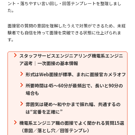
ント・落ちやすい言い回し・回答テンプレートを整理しまし
た。
面接官の質問の意図を理解したうえで対策ができるため、未経
験者でも自信を持って面接を突破できる状態に仕上げられま
す。
スタッフサービスエンジニアリング機電系エンジニ
ア選考｜一次面接の基本情報
形式はWeb面接が標準、まれに面接官カメラオフ
所要時間は45〜60分が最頻出で、長いと90分の
場合も
雰囲気は硬め〜和やかまで振れ幅、共通するの
は“定番を正確に”
機電系エンジニア職の面接でよく聞かれる質問15選
（意図／落とし穴／回答テンプレ）