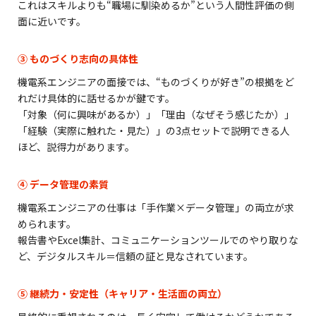
これはスキルよりも“職場に馴染めるか”という人間性評価の側
面に近いです。
③ ものづくり志向の具体性
機電系エンジニアの面接では、“ものづくりが好き”の根拠をど
れだけ具体的に話せるかが鍵です。
「対象（何に興味があるか）」「理由（なぜそう感じたか）」
「経験（実際に触れた・見た）」の3点セットで説明できる人
ほど、説得力があります。
④ データ管理の素質
機電系エンジニアの仕事は「手作業×データ管理」の両立が求
められます。
報告書やExcel集計、コミュニケーションツールでのやり取りな
ど、デジタルスキル＝信頼の証と見なされています。
⑤ 継続力・安定性（キャリア・生活面の両立）