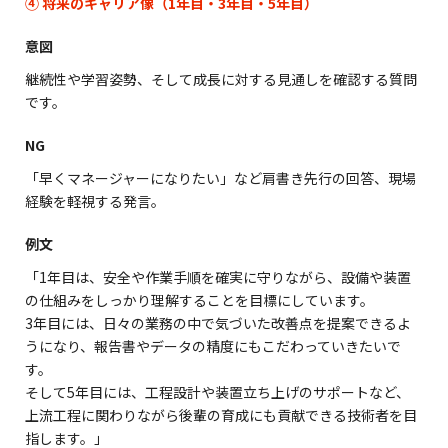
④ 将来のキャリア像（1年目・3年目・5年目）
意図
継続性や学習姿勢、そして成長に対する見通しを確認する質問
です。
NG
「早くマネージャーになりたい」など肩書き先行の回答、現場
経験を軽視する発言。
例文
「1年目は、安全や作業手順を確実に守りながら、設備や装置
の仕組みをしっかり理解することを目標にしています。
3年目には、日々の業務の中で気づいた改善点を提案できるよ
うになり、報告書やデータの精度にもこだわっていきたいで
す。
そして5年目には、工程設計や装置立ち上げのサポートなど、
上流工程に関わりながら後輩の育成にも貢献できる技術者を目
指します。」