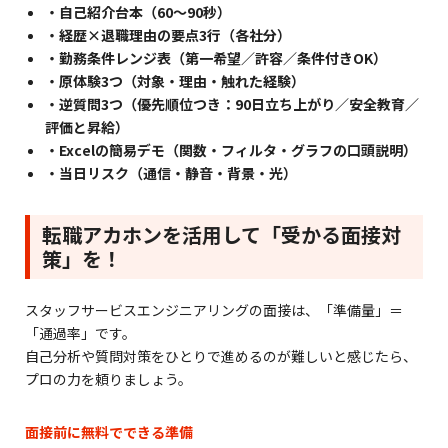
・自己紹介台本（60〜90秒）
・経歴×退職理由の要点3行（各社分）
・勤務条件レンジ表（第一希望／許容／条件付きOK）
・原体験3つ（対象・理由・触れた経験）
・逆質問3つ（優先順位つき：90日立ち上がり／安全教育／
評価と昇給）
・Excelの簡易デモ（関数・フィルタ・グラフの口頭説明）
・当日リスク（通信・静音・背景・光）
転職アカホンを活用して「受かる面接対
策」を！
スタッフサービスエンジニアリングの面接は、「準備量」＝
「通過率」です。
自己分析や質問対策をひとりで進めるのが難しいと感じたら、
プロの力を頼りましょう。
面接前に無料でできる準備