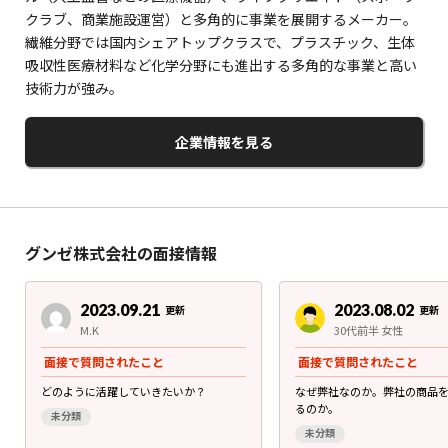
クラブ、商業施設運営）と多角的に事業を展開するメーカー。
繊維分野では国内シェアトップクラスで、プラスチック、生体
吸収性医療材料など化学分野にも進出する多角的な事業と高い
技術力が強み。
企業情報を見る
グンゼ株式会社の面接情報
2023.09.21
2023.08.02
更新
更新
M.K
30代前半 女性
面接で質問されたこと
面接で質問されたこと
どのように活躍していきたいか？
なぜ弊社なのか。弊社の商品
るのか。
未分類
未分類