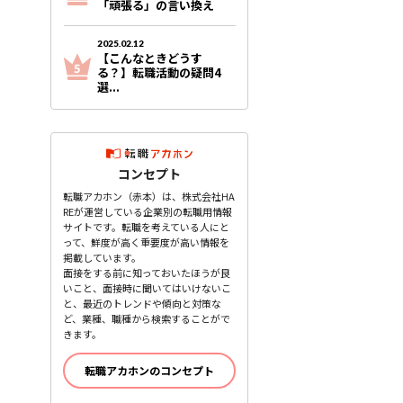
「頑張る」の言い換え
2025.02.12
【こんなときどうす
る？】転職活動の疑問4
選...
コンセプト
転職アカホン（赤本）は、株式会社HA
REが運営している企業別の転職用情報
サイトです。転職を考えている人にと
って、鮮度が高く重要度が高い情報を
掲載しています。
面接をする前に知っておいたほうが良
いこと、面接時に聞いてはいけないこ
と、最近のトレンドや傾向と対策な
ど、業種、職種から検索することがで
きます。
転職アカホンのコンセプト