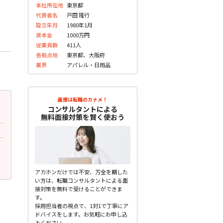
本社所在地
東京都
代表者名
戸田 隆行
設立年月
1980年1月
資本金
1000万円
従業員数
411人
各拠点地
東京都、大阪府
業界
アパレル・日用品
面接は転職のカナメ！
2023.08.02
2023.08.02
更新
更
コンサルタントによる
30代後半 女性
30代後半 女性
無料面接対策を賢く使おう
面接官の性別・年齢・雰囲気
面接で質問されたこと
今までのキャリアなど考慮し話を進めて
最終面談の時に年収や業務
頂けたので好印象でした。 ...
内容の商談もあり、希望内 ..
未分類
未分類
アカホンだけでは不安、万全を期した
い方は、転職コンサルタントによる面
接対策を無料で受けることができま
す。
採用担当者の視点で、1対1で丁寧にア
ドバイスをします。お気軽にお申し込
みください。