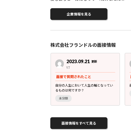
企業情報を見る
株式会社フランドルの面接情報
3.08.02
2023.09.21
更新
更新
後半 女性
Y.T
されたこと
面接で質問されたこと
はありますか？仕事を続け
自分の人生において人生の軸となってい
ますか？
るものは何ですか？
未分類
面接情報をすべて見る