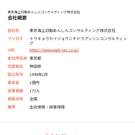
東京海上日動あんしんコンサルティング株式会社
会社概要
会社名
東京海上日動あんしんコンサルティング株式会社
フリガナ
トウキョウカイジョウニチドウアンシンコンサルティン
グ
URL
https://www.web-tac.co.jp/
本社所在地
東京都
代表者名
神田修
設立年月
1948年1月
資本金
1億円
従業員数
173人
各拠点地
全国
業界
生命保険・損害保険