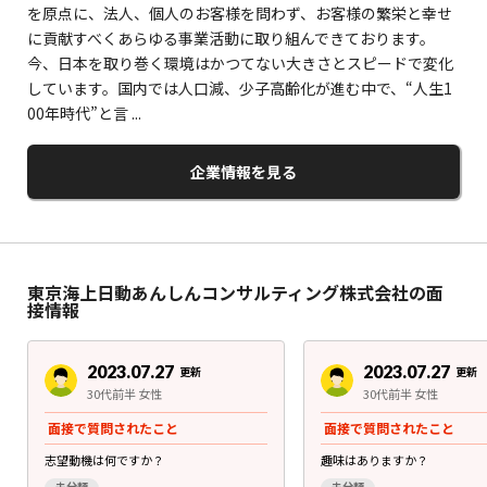
を原点に、法人、個人のお客様を問わず、お客様の繁栄と幸せ
に貢献すべくあらゆる事業活動に取り組んできております。
今、日本を取り巻く環境はかつてない大きさとスピードで変化
しています。国内では人口減、少子高齢化が進む中で、“人生1
00年時代”と言 ...
企業情報を見る
東京海上日動あんしんコンサルティング株式会社の面
接情報
2023.07.27
2023.07.27
更新
更新
30代前半 女性
30代前半 女性
面接で質問されたこと
面接で質問されたこと
志望動機は何ですか？
趣味はありますか？
未分類
未分類