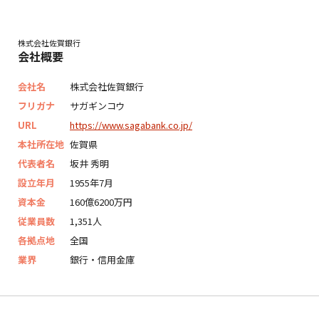
株式会社佐賀銀行
会社概要
会社名
株式会社佐賀銀行
フリガナ
サガギンコウ
URL
https://www.sagabank.co.jp/
本社所在地
佐賀県
代表者名
坂井 秀明
設立年月
1955年7月
資本金
160億6200万円
従業員数
1,351人
各拠点地
全国
業界
銀行・信用金庫