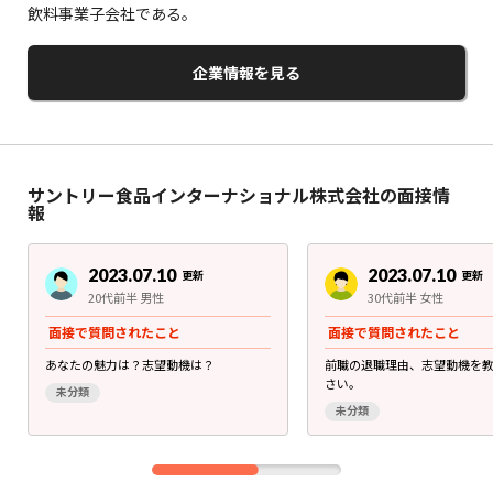
飲料事業子会社である。
企業情報を見る
サントリー食品インターナショナル株式会社の面接情
報
2023.07.10
2023.07.10
更新
更新
20代前半 男性
30代前半 女性
面接で質問されたこと
面接で質問されたこと
あなたの魅力は？志望動機は？
前職の退職理由、志望動機を
さい。
未分類
未分類